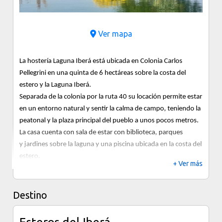
Ver mapa
La hostería Laguna Iberá está ubicada en Colonia Carlos
Pellegrini en una quinta de 6 hectáreas sobre la costa del
estero y la Laguna Iberá.
Separada de la colonia por la ruta 40 su locación permite estar
en un entorno natural y sentir la calma de campo, teniendo la
peatonal y la plaza principal del pueblo a unos pocos metros.
La casa cuenta con sala de estar con biblioteca, parques
y jardines sobre la laguna y una piscina ubicada en la costa del
estero.
+ Ver más
Sus habitaciones, cómodas, amplias y luminosas, conservan
la decoración de las refinadas viviendas rurales, con
las comodidades y servicio de una hotelería profesional.
Destino
Disponemos de cinco habitaciones con baño privado donde
pueden acomodarse hasta 4 personas en cada una.